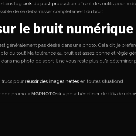
ertains
logiciels de post-production
offrent des outils pour « dé
possible de se débarrasser complètement du bruit.
sur le bruit numérique
t n’est généralement pas désiré dans une photo. Cela dit, je pré
hoto du tout! Ma tolérance au bruit est assez bonne et règle gé
 dans ma photo de sport. Il ne vous reste plus qu’à déterminer 
s trucs pour
réussir des images nettes
en toutes situations!
e code promo «
MGPHOTO10
» pour bénéficier de 10% de rabais 