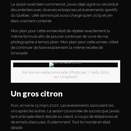
La saison avait bien commencé, j’avais déjà signé ou reconduit
des ententes avec diverses entreprises et évènements sportifs
du Québec. L’été s’annonçait aussi chargé qu’en 2019 et j’en
étais vraiment contente.
Mon plan pour cette année était de répéter exactement la
même formule afin de pouvoir continuer de vivre de ma
photographie à temps plein. Mon plan pour cette année, c’était
de continuer de faire exactement la même recette de
limonade.
Ma bonne vieille limonade (Photo par J. Kelly Brito
sur Unsplash)
Un gros citron
Puis, arrive le 13 mars 2020. Les évènements s’annulent les
uns après les autres. La saison couronnée de succès que j’avais
tant anticipée étant réduite au néant, à coups de téléphones et
de emails d’excuses. Évidemment. Tout le monde en était
désolé.