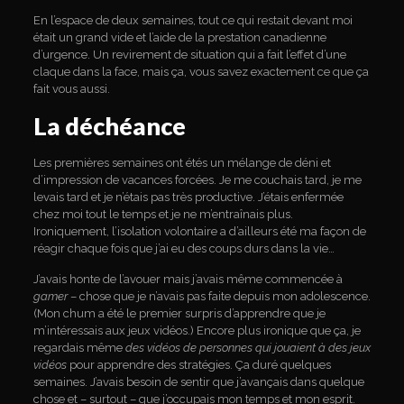
En l’espace de deux semaines, tout ce qui restait devant moi
était un grand vide et l’aide de la prestation canadienne
d’urgence. Un revirement de situation qui a fait l’effet d’une
claque dans la face, mais ça, vous savez exactement ce que ça
fait vous aussi.
La déchéance
Les premières semaines ont étés un mélange de déni et
d’impression de vacances forcées. Je me couchais tard, je me
levais tard et je n’étais pas très productive. J’étais enfermée
chez moi tout le temps et je ne m’entraînais plus.
Ironiquement, l’isolation volontaire a d’ailleurs été ma façon de
réagir chaque fois que j’ai eu des coups durs dans la vie…
J’avais honte de l’avouer mais j’avais même commencée à
gamer
– chose que je n’avais pas faite depuis mon adolescence.
(Mon chum a été le premier surpris d’apprendre que je
m’intéressais aux jeux vidéos.) Encore plus ironique que ça, je
regardais même
des vidéos de personnes qui jouaient à des jeux
vidéos
pour apprendre des stratégies. Ça duré quelques
semaines. J’avais besoin de sentir que j’avançais dans quelque
chose et – surtout – que j’occupais mon temps et mon esprit.