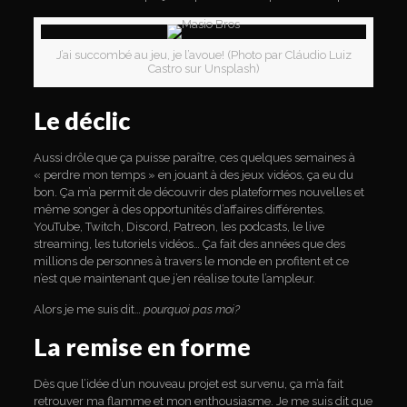
J’ai succombé au jeu, je l’avoue! (Photo par Cláudio Luiz
Castro sur Unsplash)
Le déclic
Aussi drôle que ça puisse paraître, ces quelques semaines à
« perdre mon temps » en jouant à des jeux vidéos, ça eu du
bon. Ça m’a permit de découvrir des plateformes nouvelles et
même songer à des opportunités d’affaires différentes.
YouTube, Twitch, Discord, Patreon, les podcasts, le live
streaming, les tutoriels vidéos… Ça fait des années que des
millions de personnes à travers le monde en profitent et ce
n’est que maintenant que j’en réalise toute l’ampleur.
Alors je me suis dit…
pourquoi pas moi?
La remise en forme
Dès que l’idée d’un nouveau projet est survenu, ça m’a fait
retrouver ma flamme et mon enthousiasme. Je me suis dit que