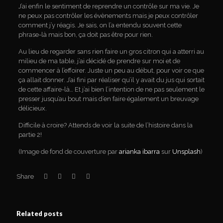
J’ai enfin le sentiment de reprendre un contrôle sur ma vie. Je
ne peux pas contrôler les évènements mais je peux contrôler
comment j’y réagis. Je sais, on l’a entendu souvent cette
phrase-là mais bon, ça doit pas être pour rien.
Au lieu de regarder sans rien faire un gros citron qui a atterri au
milieu de ma table, j’ai décidé de prendre sur moi et de
commencer à l’effoirer. Juste un peu au début, pour voir ce que
ça allait donner. J’ai fini par réaliser qu’il y avait du jus qui sortait
de cette affaire-là… Et j’ai bien l’intention de ne pas seulement le
presser jusqu’au bout mais d’en faire également un breuvage
délicieux.
Difficile à croire? Attends de voir la suite de l’histoire dans la
partie 2!
(Image de fond de couverture par
arianka ibarra
sur
Unsplash
)
Share
Related posts