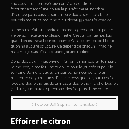
si je passais un temps équivalent à apprendre le
fonctionnement d’une nouvelle plateforme au nombre
d’heures que je passais sur un jeu vidéo et ses tutoriels, je
pourrais moi aussi me rendre au niveau 99
dans la vraie
vie
.
Je me suis refait un horaire dans mon agenda, autant pour ma
vie personnelle que professionnelle. C’est un danger parfois
quand on est travailleur autonome. On a tellement de liberté
qu’on n’a aucune structure. Ça dépend de chacun j’imagine,
mais moi je suis efficace quand j’ai une routine.
Donc, depuis un mois environ, j’ai remis mon cadran le matin.
Je me lève, je me fait une to-do list pour la journée et pour la
semaine. Je me fais aussi un point d’honneur de faire un
minimum de 30 minutes d’activité physique par jour. Des fois
je cours, des fois je fais de la muscu, des fois je marche. Des fois
ça dure 30 minutes top-chrono, des fois plus d’une heure.
(Photo par Jeff Siepman sur Unsplash)
Effoirer le citron