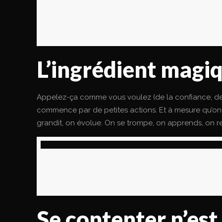
L’ingrédient magi
Appelez-ça comme vous voulez (de la confiance, de la
commence par de petites actions. Et à mesure qu’on 
grandit, on évolue. On se trompe, on apprends, on
Se contenter n’est