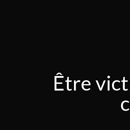
Être vic
c