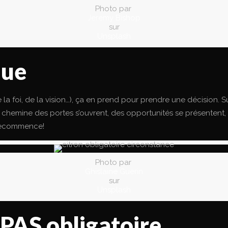
Photo par
Jeremy Bishop
sur
Unsplash
que
 foi, de la vision…), ça en prend pour prendre une décision. Sur
chemine des portes s’ouvrent, des opportunités se présentent,
 recommence!
Photo par
Ghislaine Guerin
sur
Unsplash
 PAS obligatoire