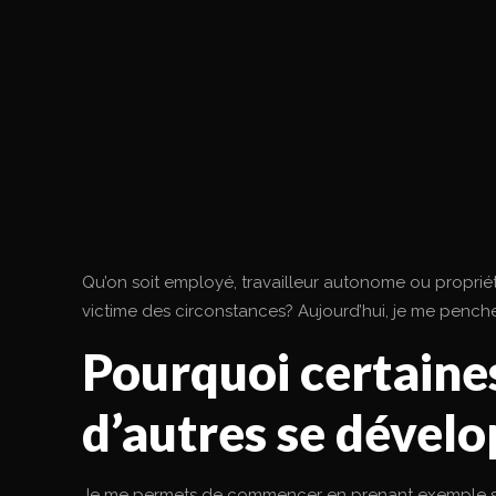
Qu’on soit employé, travailleur autonome ou propriéta
victime des circonstances? Aujourd’hui, je me penche
Pourquoi certaine
d’autres se dével
Je me permets de commencer en prenant exemple sur 