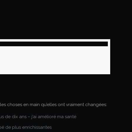
les choses en main qu’elles ont vraiment changées:
s de dix ans – j’ai amélioré ma santé
ppé de plus enrichissantes