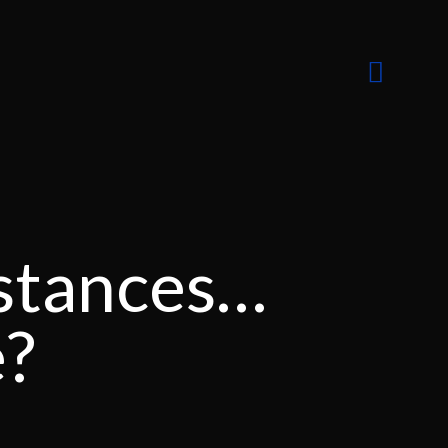
nstances…
e?