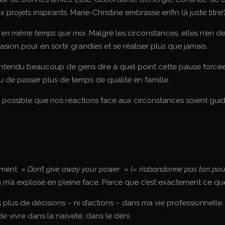
ojets inspirants. Marie-Christine embrasse enfin (à juste titre!
i
en même temps que moi
. Malgré les circonstances, elles n’en 
ccasion pour en sortir grandies et se réaliser plus que jamais.
entendu beaucoup de gens dire à quel point cette pause forcée 
 ou de passer plus de temps de qualité en famille.
t possible que nos réactions face aux circonstances soient gui
emment »
Don’t give away your power
» («
n’abandonne pas ton pou
 m’a explosé en pleine face. Parce que c’est exactement ce que M
nais plus de décisions – ni d’actions – dans ma vie professionnell
de vivre dans la naïveté, dans le déni.