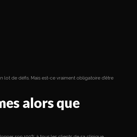
lot de défis. Mais est-ce vraiment obligatoire d’être
mes alors que
ner son 100% à tous les clients de sa clinique.