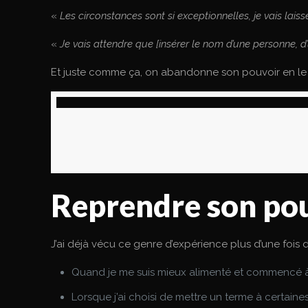
«
Les circonstances sont si exceptionnelles, je vais laisse
«
Je vais attendre que [insérer le nom d’une personne, 
Et juste comme ça, on abandonne son pouvoir en le 
Reprendre son po
J’ai déjà vécu ce genre d’expérience plus d’une fois d
Quand je me suis mieux alimenté et commencé à fa
Lorsque j’ai choisi de mettre un terme à certaines