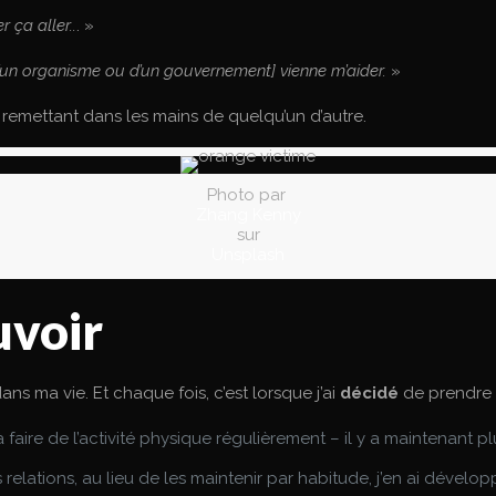
r ça aller..
. »
d’un organisme ou d’un gouvernement] vienne m’aider.
»
remettant dans les mains de quelqu’un d’autre.
Photo par
Zhang Kenny
sur
Unsplash
uvoir
ans ma vie. Et chaque fois, c’est lorsque j’ai
décidé
de prendre 
ire de l’activité physique régulièrement – il y a maintenant plu
 relations, au lieu de les maintenir par habitude, j’en ai dévelo