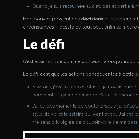
Quand je suis retournée aux études et partie à
Mon pouvoir provient des
décisions
que je prends. P
circonstances – c’est là où tout peut enfin se mettre
Le défi
C’est assez simple comme concept… alors pourquoi c’es
Le défi, c’est que les actions conséquentes à cette p
À 24 ans, j’avais 20lbs en plus et je n’avais aucu
comment! Et ça me demande d’ailleurs encore des
J’ai eu des moments de doute lorsque j’ai effec
style de vie et le salaire qui vient avec… J’ai 
me sens privilégiée de pouvoir vivre de ma pass