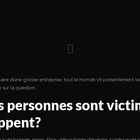
ire d’une grosse entreprise, tout le monde vit présentement son 
 sur la question.
s personnes sont victi
oppent?
de bonnes amies. Élise, débordante d’énergie, continue de don